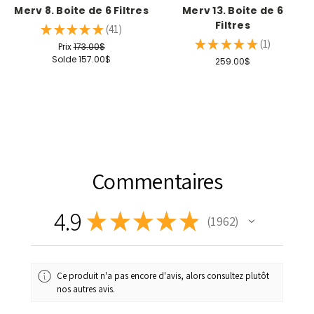
Merv 8. Boite de 6 Filtres
Merv 13. Boite de 6
Filtres
★
★
★
★
★
41
41
★
★
★
★
★
1
Prix
173.00$
1
Solde
157.00$
259.00$
Commentaires
4.9
★
★
★
★
★
1 962
1962
Ce produit n'a pas encore d'avis, alors consultez plutôt
nos autres avis.