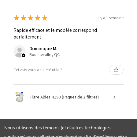
★
★
★
★
★
il y a 1 semaine
Rapide efficace et le modèle correspond
parfaitement
Dominique M.
Boucherville , QC
Cet avis vous a-t-il été utile ?
Filtre Aldes H150 (Paquet de 2 filtres)
Nous utilisons des témoins (et d'autres technologies
similaires) pour collecter des données afin d'améliorer votre
il y a 1 semaine