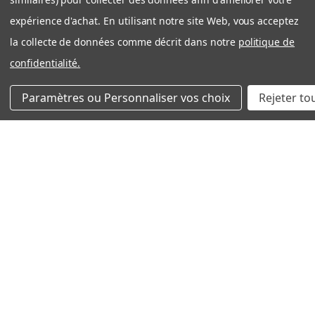
★
★
★
★
★
expérience d'achat. En utilisant notre site Web, vous acceptez
Expédition rapide et efficace
la collecte de données comme décrit dans notre
politique de
Très bonne expérience avec côté entreprise. Produit
confidentialité.
OEM tel que décrit. Expedition rapide et bien
emballé. Je recommande filtration Montréal sans
Paramètres ou Personnaliser vos choix
Rejeter to
problème!
Nicolas S.
Québec, QC
Cet avis vous a-t-il été utile ?
Aldes 612410 Merv 13 (Paquet de 2 filtres)