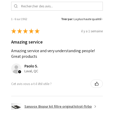
1 - 6 sur 1 962
Trier par:
★
★
★
★
★
il y a 1 semaine
Amazing service
Amazing service and very understanding people!
Great products
Paolo S.
Laval, QC
Cet avis vous a-t-il été utile ?
Sanuvox Biopur kit filtre original kitrpl-ftrbp