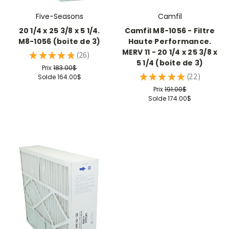
Five-Seasons
Camfil
20 1/4 x 25 3/8 x 5 1/4.
Camfil M8-1056 - Filtre
M8-1056 (boite de 3)
Haute Performance.
MERV 11 - 20 1/4 x 25 3/8 x
★
★
★
★
★
26
26
5 1/4 (boite de 3)
Prix
183.00$
★
★
★
★
★
22
Solde
164.00$
22
Prix
191.00$
Solde
174.00$