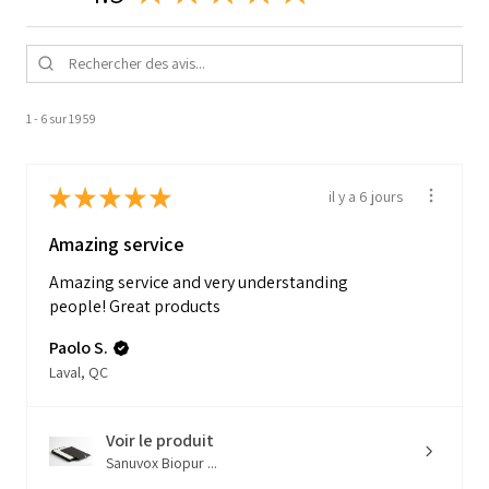
1 - 6 sur 1 959
★
★
★
★
★
il y a 6 jours
Amazing service
Amazing service and very understanding
people! Great products
Paolo S.
Laval, QC
Voir le produit
Sanuvox Biopur ...