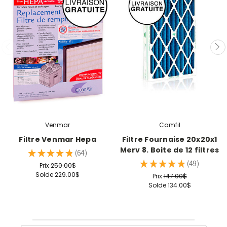
Venmar
Camfil
Filtre Venmar Hepa
Filtre Fournaise 20x20x1
Merv 8. Boite de 12 filtres
★
★
★
★
★
64
64
★
★
★
★
★
49
Prix
250.00$
49
Solde
229.00$
Prix
147.00$
Solde
134.00$