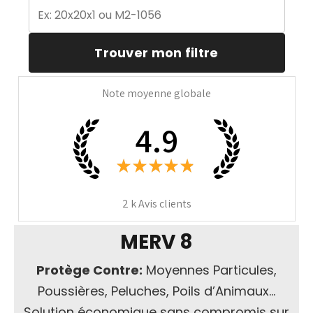
Note moyenne globale
4.9
★
★
★
★
★
2 k
Avis clients
MERV 8
Protège Contre:
Moyennes Particules,
Poussières, Peluches, Poils d’Animaux…
Solution économique sans compromis sur