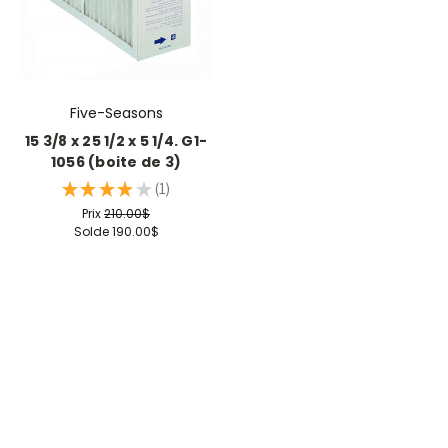
Five-Seasons
15 3/8 x 25 1/2 x 5 1/4. G1-
1056 (boite de 3)
★
★
★
★
★
1
1
Prix
210.00$
Solde
190.00$