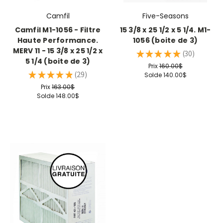
Camfil
Five-Seasons
Camfil M1-1056 - Filtre
15 3/8 x 25 1/2 x 5 1/4. M1-
Haute Performance.
1056 (boite de 3)
MERV 11 - 15 3/8 x 25 1/2 x
★
★
★
★
★
30
30
5 1/4 (boite de 3)
Prix
160.00$
★
★
★
★
★
29
Solde
140.00$
29
Prix
163.00$
Solde
148.00$