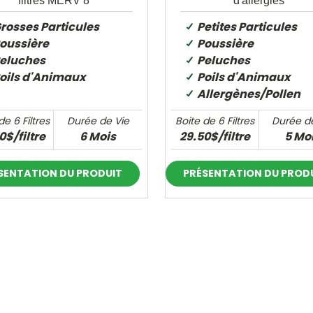
filtres MERV 8
d'allergies
rosses Particules
Petites Particules
oussière
Poussière
eluches
Peluches
oils d'Animaux
Poils d'Animaux
Allergènes/Pollen
de 6 Filtres
Durée de Vie
Boite de 6 Filtres
Durée d
0$/filtre
6 Mois
29.50$/filtre
5 Mo