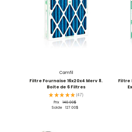
Camfil
Filtre Fournaise 16x20x4 Merv 8.
Filtr
Boite de 6 Filtres
Ex
★
★
★
★
★
47
47
Prix
140.00$
Solde
127.00$