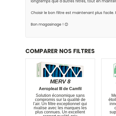
longtemps que d'autres filtres, tout en mainten
Choisir le bon filtre est maintenant plus facile
Bon magasinage ! 😊
COMPARER NOS FILTRES
MERV 8
Aeropleat III de Camfil
Solution économique sans
Me
compromis sur la qualité de
étoi
l'air. Un filtre exceptionnel qui
inn
rivalise avec les marques les
plus connues. Un excellent
sup