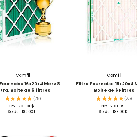
Camfil
Camfil
e Fournaise 16x20x4 Merv 8
Filtre Fournaise 16x20x4 M
tra. Boite de 6 filtres
Boite de 6 Filtres
★
★
★
★
★
28
★
★
★
★
★
25
28
25
Prix
200.00$
Prix
201.00$
Solde
182.00$
Solde
183.00$