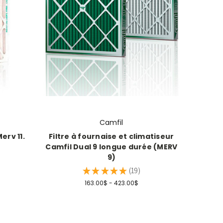
Camfil
erv 11.
Filtre à fournaise et climatiseur
Camfil Dual 9 longue durée (MERV
9)
★
★
★
★
★
19
19
163.00$ - 423.00$