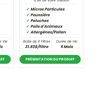
d’air de votre maison
Micros Particules
Poussière
Peluches
Poils d'Animaux
Allergènes/Pollen
e Vie
Boite de 6 Filtres
Durée de Vie
is
31.83$/filtre
5 Mois