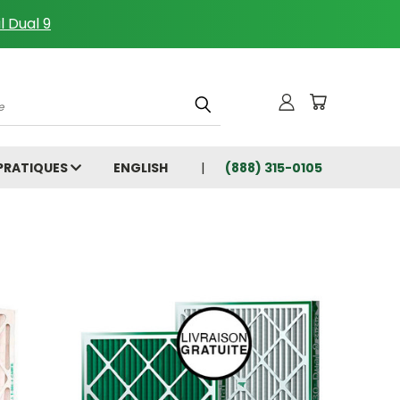
l Dual 9
che
 PRATIQUES
ENGLISH
(888) 315-0105