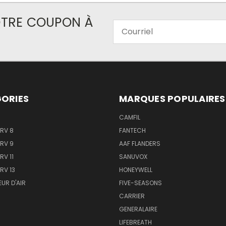
VOTRE COUPON À
Courriel
ORIES
MARQUES POPULAIRES
CAMFIL
ERV 8
FANTECH
ERV 9
AAF FLANDERS
RV 11
SANUVOX
RV 13
HONEYWELL
EUR D'AIR
FIVE-SEASONS
CARRIER
GENERALAIRE
LIFEBREATH