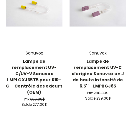
Sanuvox
Sanuvox
Lampe de
Lampe de
remplacement UV-
remplacement UV-C
C/UV-V Sanuvox
d'origine Sanuvox en J
LMPLGXJ65T5 pour R1R-
de haute intensité de
G – Contrôle des odeurs
6.5'' - LMPRGJ65
(OEM)
Prix
288.00$
Solde
239.00$
Prix
336.00$
Solde
277.00$