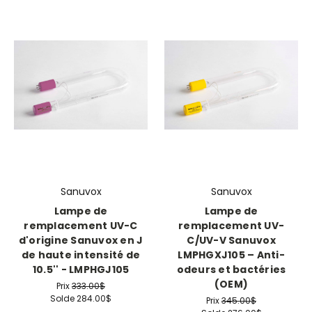
Sanuvox
Sanuvox
Lampe de
Lampe de
remplacement UV-C
remplacement UV-
d'origine Sanuvox en J
C/UV-V Sanuvox
de haute intensité de
LMPHGXJ105 – Anti-
10.5'' - LMPHGJ105
odeurs et bactéries
(OEM)
Prix
333.00$
Solde
284.00$
Prix
345.00$