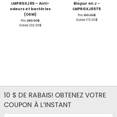
LMPRGXJ65 – Anti-
Biopur en J -
odeurs et bactéries
LMPRGXJ65T5
(OEM)
Prix
190.00$
Solde
173.00$
Prix
289.00$
Solde
232.00$
10 $ DE RABAIS! OBTENEZ VOTRE
COUPON À L’INSTANT
Courriel