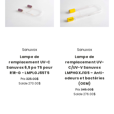
Sanuvox
Sanuvox
Lampe de
Lampe de
remplacement UV-C
remplacement UV-
Sanuvox 6,5 po T5 pour
C/UV-V Sanuvox
R1R-G - LMPLGJ65T5
LMPHGXJ105 – Anti-
odeurs et bactéries
Prix
325.00$
(OEM)
Solde
270.00$
Prix
345.00$
Solde
276.00$