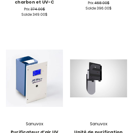
charbon et UV-C
Prix
468.00$
Solde
396.00$
Prix
374.00$
Solde
349.00$
Sanuvox
Sanuvox
Purificateur d’air UV
Unité de purification