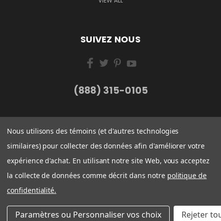
VIEW ALL
SUIVEZ NOUS
(888) 315-0105
Nous utilisons des témoins (et d'autres technologies
similaires) pour collecter des données afin d'améliorer votre
expérience d'achat. En utilisant notre site Web, vous acceptez
la collecte de données comme décrit dans notre
politique de
confidentialité.
© 2026 Filtration Montreal
Paramètres ou Personnaliser vos choix
Rejeter to