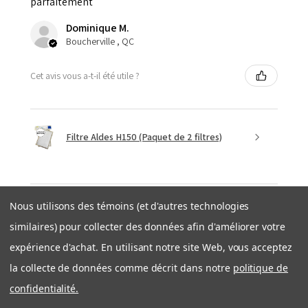
parfaitement
Dominique M.
Boucherville , QC
Cet avis vous a-t-il été utile ?
Filtre Aldes H150 (Paquet de 2 filtres)
Nous utilisons des témoins (et d'autres technologies
★
★
★
★
★
similaires) pour collecter des données afin d'améliorer votre
il y a 1 semaine
expérience d'achat. En utilisant notre site Web, vous acceptez
Expédition rapide et efficace
la collecte de données comme décrit dans notre
politique de
Très bonne expérience avec côté entreprise. Produit
confidentialité.
OEM tel que décrit. Expedition rapide et bien