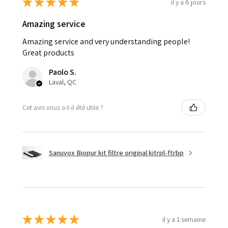
★
★
★
★
★
il y a 6 jours
Amazing service
Amazing service and very understanding people!
Great products
Paolo S.
Laval, QC
Cet avis vous a-t-il été utile ?
Sanuvox Biopur kit filtre original kitrpl-ftrbp
★
★
★
★
★
il y a 1 semaine