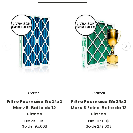
Camfil
Camfil
Filtre Fournaise 18x24x2
Filtre Fournaise 18x24x2
Merv 8. Boite de 12
Merv 8 Extra. Boite de 12
Filtres
Filtres
Prix
215.00$
Prix
307.00$
Solde
195.00$
Solde
279.00$