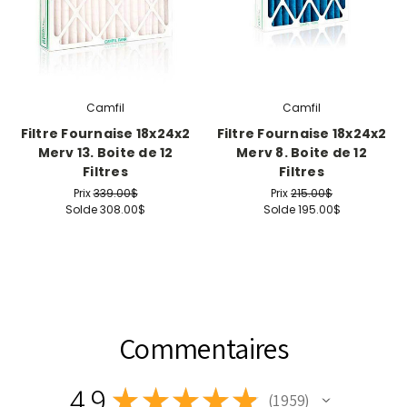
Camfil
Camfil
Filtre Fournaise 18x24x2
Filtre Fournaise 18x24x2
Merv 13. Boite de 12
Merv 8. Boite de 12
Filtres
Filtres
Prix
339.00$
Prix
215.00$
Solde
308.00$
Solde
195.00$
Commentaires
4.9
★
★
★
★
★
1 959
1959