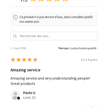
Ce produit n'a pas encore d'avis, alors consultez plutôt
nos autres avis.
1 - 6 sur 1 959
Trier par:
★
★
★
★
★
il y a 6 jours
Amazing service
Amazing service and very understanding people!
Great products
Paolo S.
Laval, QC