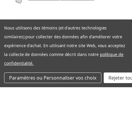
Nous utilisons des témoins (et d'autres technologies
★
★
★
★
★
similaires) pour collecter des données afin d'améliorer votre
il y a 1 semaine
expérience d'achat. En utilisant notre site Web, vous acceptez
Expédition rapide et efficace
la collecte de données comme décrit dans notre
politique de
Très bonne expérience avec côté entreprise. Produit
confidentialité.
OEM tel que décrit. Expedition rapide et bien
emballé. Je recommande filtration Montréal sans
Paramètres ou Personnaliser vos choix
Rejeter to
problème!
Nicolas S.
Québec, QC
Cet avis vous a-t-il été utile ?