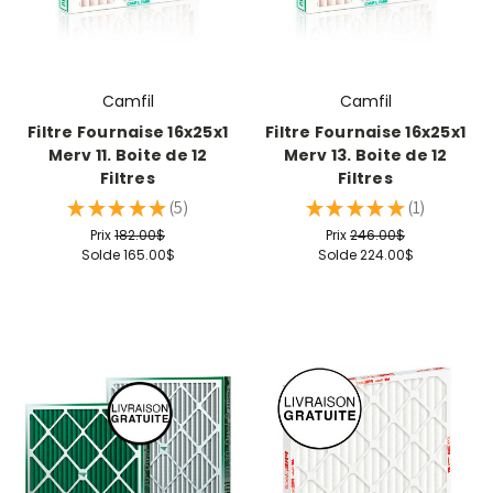
Camfil
Camfil
Filtre Fournaise 16x25x1
Filtre Fournaise 16x25x1
Merv 11. Boite de 12
Merv 13. Boite de 12
Filtres
Filtres
★
★
★
★
★
5
★
★
★
★
★
1
5
1
Prix
182.00$
Prix
246.00$
Solde
165.00$
Solde
224.00$