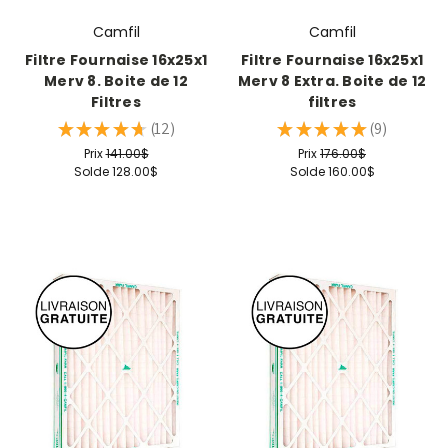
Camfil
Camfil
Filtre Fournaise 16x25x1
Filtre Fournaise 16x25x1
Merv 8. Boite de 12
Merv 8 Extra. Boite de 12
Filtres
filtres
★
★
★
★
★
12
★
★
★
★
★
9
12
9
Prix
141.00$
Prix
176.00$
Solde
128.00$
Solde
160.00$