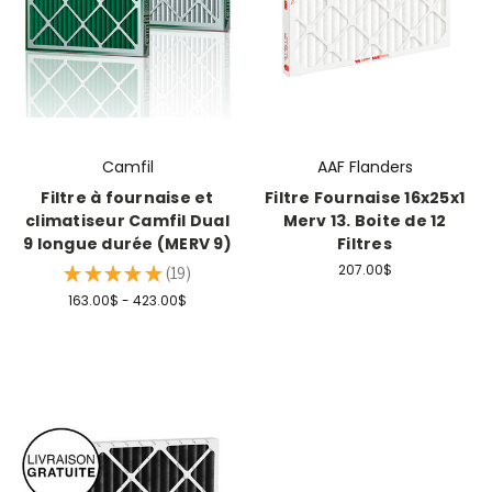
Camfil
AAF Flanders
Filtre à fournaise et
Filtre Fournaise 16x25x1
climatiseur Camfil Dual
Merv 13. Boite de 12
9 longue durée (MERV 9)
Filtres
207.00$
★
★
★
★
★
19
19
163.00$ - 423.00$