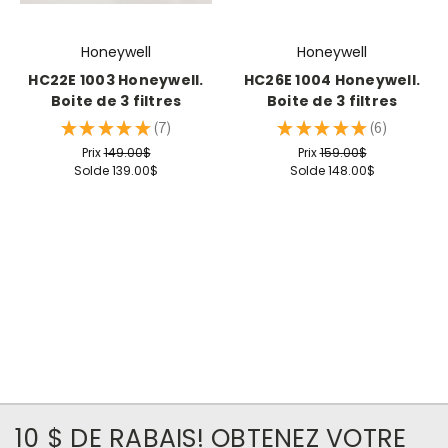
Honeywell
Honeywell
HC22E 1003 Honeywell.
HC26E 1004 Honeywell.
Boite de 3 filtres
Boite de 3 filtres
★
★
★
★
★
7
★
★
★
★
★
6
7
6
Prix
149.00$
Prix
159.00$
Solde
139.00$
Solde
148.00$
10 $ DE RABAIS! OBTENEZ VOTRE