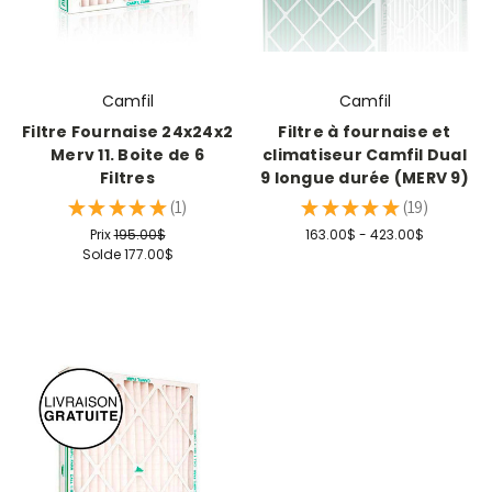
Camfil
Camfil
Filtre Fournaise 24x24x2
Filtre à fournaise et
Merv 11. Boite de 6
climatiseur Camfil Dual
Filtres
9 longue durée (MERV 9)
★
★
★
★
★
1
★
★
★
★
★
19
1
19
Prix
195.00$
163.00$ - 423.00$
Solde
177.00$