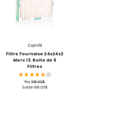
Camfil
Filtre Fournaise 24x24x2
Merv 13. Boite de 6
Filtres
★
★
★
★
★
1
1
Prix
218.00$
Solde
198.00$