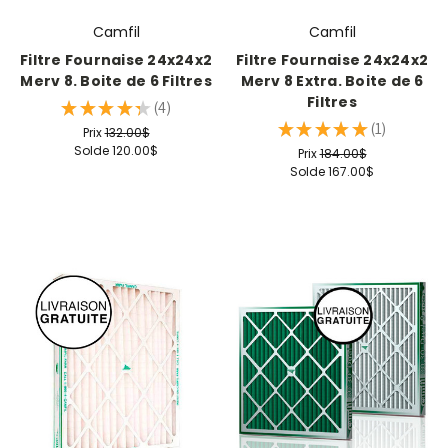
Camfil
Camfil
Filtre Fournaise 24x24x2
Filtre Fournaise 24x24x2
Merv 8. Boite de 6 Filtres
Merv 8 Extra. Boite de 6
Filtres
★
★
★
★
★
4
4
★
★
★
★
★
1
Prix
132.00$
1
Solde
120.00$
Prix
184.00$
Solde
167.00$