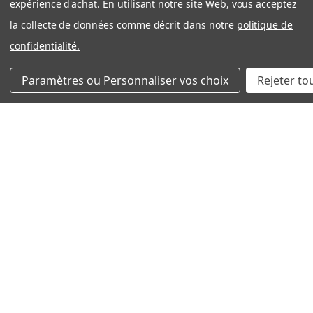
expérience d'achat. En utilisant notre site Web, vous acceptez
Expédition rapide et efficace
la collecte de données comme décrit dans notre
politique de
Très bonne expérience avec côté entreprise. Produit
confidentialité.
OEM tel que décrit. Expedition rapide et bien
emballé. Je recommande filtration Montréal sans
Paramètres ou Personnaliser vos choix
Rejeter to
problème!
Nicolas S.
Québec, QC
Cet avis vous a-t-il été utile ?
Aldes 612410 Merv 13 (Paquet de 2 filtres)
★
★
★
★
★
il y a 1 semaine