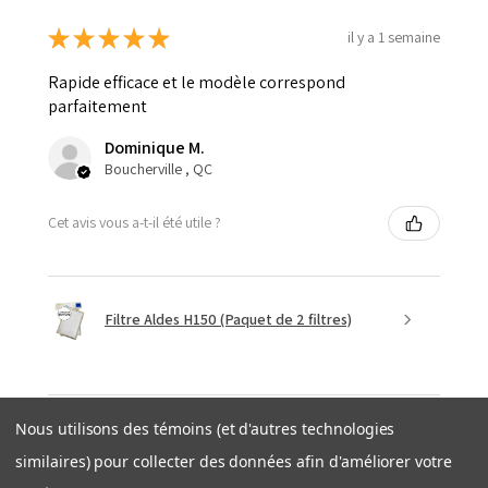
★
★
★
★
★
il y a 1 semaine
Rapide efficace et le modèle correspond
parfaitement
Dominique M.
Boucherville , QC
Cet avis vous a-t-il été utile ?
Filtre Aldes H150 (Paquet de 2 filtres)
Nous utilisons des témoins (et d'autres technologies
★
★
★
★
★
similaires) pour collecter des données afin d'améliorer votre
il y a 1 semaine