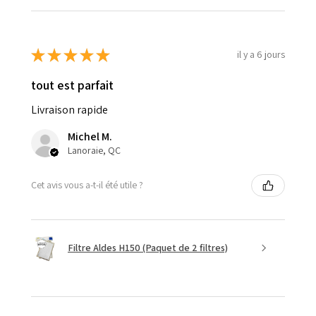
★
★
★
★
★
il y a 6 jours
tout est parfait
Livraison rapide
Michel M.
Lanoraie, QC
Cet avis vous a-t-il été utile ?
Filtre Aldes H150 (Paquet de 2 filtres)