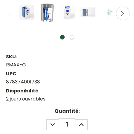
SKU:
RMAX-G
UPC:
878374001738
Disponibilité:
2 jours ouvrables
Current
Quantité:
Stock:
DECREASE
INCREASE
QUANTITY:
QUANTITY: