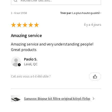
1 - 6 sur 1 958
Trier par:
★
★
★
★
★
il y a 4 jours
Amazing service
Amazing service and very understanding people!
Great products
Paolo S.
Laval, QC
Cet avis vous a-t-il été utile ?
Sanuvox Biopur kit filtre original kitrpl-ftrbp