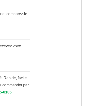
r et comparez-le
ecevez votre
é. Rapide, facile
rez commander par
15-0105
.