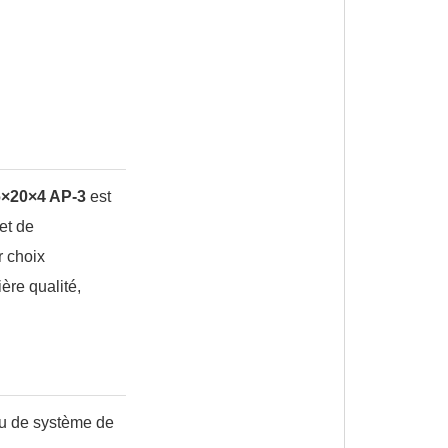
16×20×4 AP-3
est
et de
r choix
ière qualité,
ou de système de