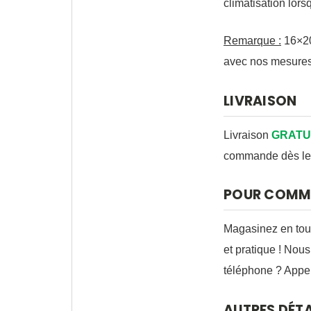
climatisation lor
Remarque :
16×20
avec nos mesures
LIVRAISON
Livraison
GRATU
commande dès le 
POUR COMM
Magasinez en tout
et pratique ! Nou
téléphone ? Appel
AUTRES DÉTA