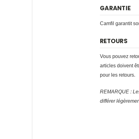
GARANTIE
Camfil garantit so
RETOURS
Vous pouvez retou
articles doivent ê
pour les retours.
REMARQUE : Les ph
différer légèremen