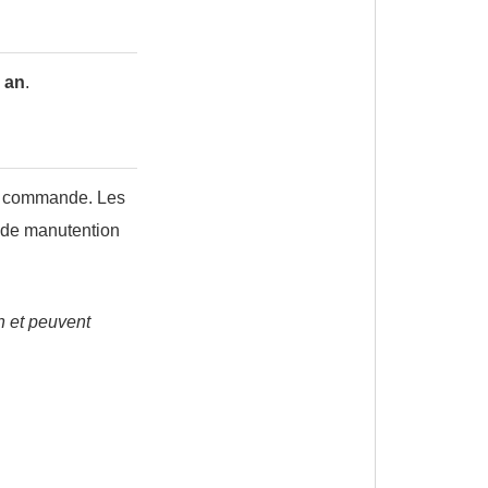
 an
.
tre commande. Les
et de manutention
n et peuvent