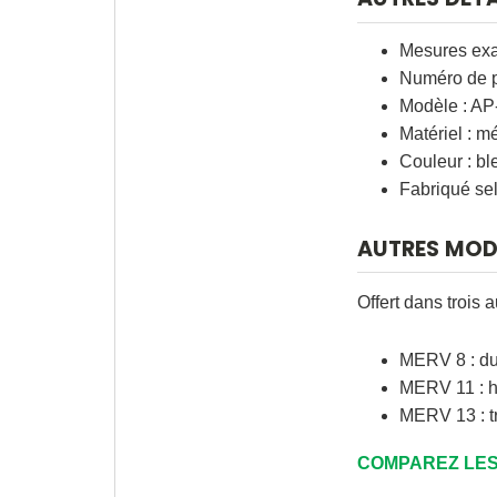
Mesures exac
Numéro de p
Modèle : AP-3
Matériel : m
Couleur : bl
Fabriqué sel
AUTRES MOD
Offert dans trois 
MERV 8 : du
MERV 11 : ha
MERV 13 : tr
COMPAREZ LES