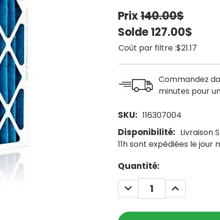
Prix
140.00$
Solde
127.00$
Coût par filtre :
$21.17
Commandez da
minutes pour un
SKU:
116307004
Disponibilité:
Livraison
11h sont expédiées le jour
Current
Quantité:
Stock:
DECREASE
INCREASE
QUANTITY:
QUANTITY: