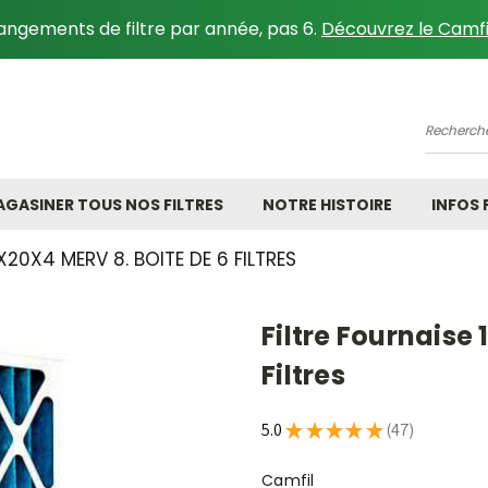
angements de filtre par année, pas 6.
Découvrez le Camfi
Recher
GASINER TOUS NOS FILTRES
NOTRE HISTOIRE
INFOS
X20X4 MERV 8. BOITE DE 6 FILTRES
Filtre Fournaise 
Filtres
5.0
★
★
★
★
★
47
47
Camfil