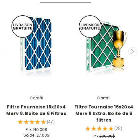
Camfil
Camfil
Filtre Fournaise 16x20x4
Filtre Fournaise 16x20x4
Merv 8. Boite de 6 Filtres
Merv 8 Extra. Boite de 6
filtres
★
★
★
★
★
47
47
★
★
★
★
★
28
Prix
140.00$
28
Solde
127.00$
Prix
200.00$