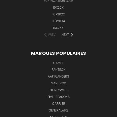
PURIFICATEUR D'AIR
16X20X1
16X20X2
16X20X4
16X25X1
PREV
NEXT
MARQUES POPULAIRES
CAMFIL
FANTECH
AAF FLANDERS
SANUVOX
HONEYWELL
FIVE-SEASONS
CARRIER
GENERALAIRE