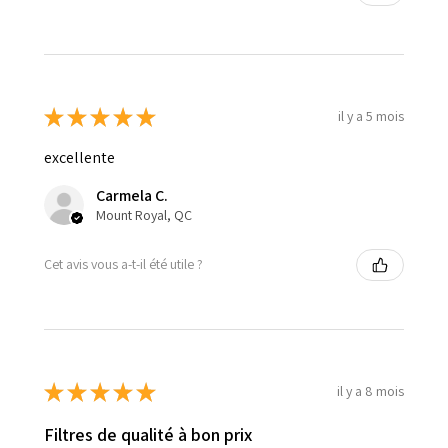
★
★
★
★
★
il y a 5 mois
excellente
Carmela C.
Mount Royal, QC
Cet avis vous a-t-il été utile ?
★
★
★
★
★
il y a 8 mois
Filtres de qualité à bon prix