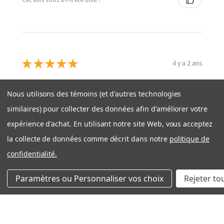
★
★
★
★
★
il y a 2 ans
Excellent service!
Nous utilisons des témoins (et d'autres technologies
Carole T.
similaires) pour collecter des données afin d'améliorer votre
Longueuil, Quebec, Canada
expérience d'achat. En utilisant notre site Web, vous acceptez
Cet avis vous a-t-il été utile ?
la collecte de données comme décrit dans notre
politique de
confidentialité.
Paramètres ou Personnaliser vos choix
Rejeter to
★
★
★
★
★
il y a 2 ans
exactitude du produit et livraison rapide