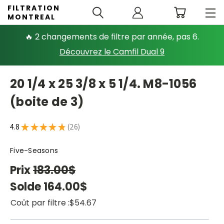
FILTRATION
MONTREAL
🔥 2 changements de filtre par année, pas 6.
Découvrez le Camfil Dual 9
20 1/4 x 25 3/8 x 5 1/4. M8-1056
(boite de 3)
4.8
★
★
★
★
★
26
26
Five-Seasons
Prix
183.00$
Solde
164.00$
Coût par filtre :
$54.67