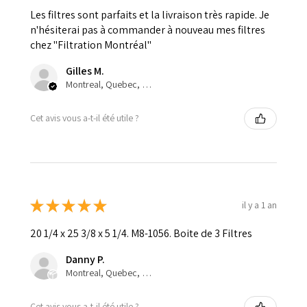
Les filtres sont parfaits et la livraison très rapide. Je
n'hésiterai pas à commander à nouveau mes filtres
chez "Filtration Montréal"
Gilles M.
Montreal, Quebec, Canada
Cet avis vous a-t-il été utile ?
★
★
★
★
★
il y a 1 an
20 1/4 x 25 3/8 x 5 1/4. M8-1056. Boite de 3 Filtres
Danny P.
Montreal, Quebec, Canada
Cet avis vous a-t-il été utile ?