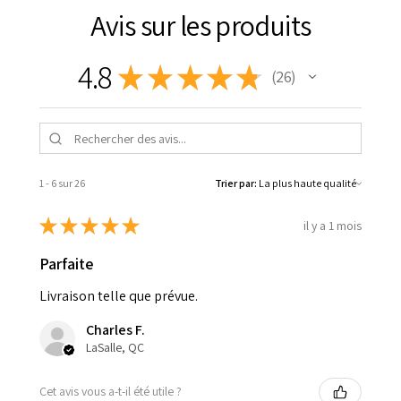
Avis sur les produits
4.8
★
★
★
★
★
26
26
1 - 6 sur 26
Trier par:
★
★
★
★
★
il y a 1 mois
Parfaite
Livraison telle que prévue.
Charles F.
LaSalle, QC
Cet avis vous a-t-il été utile ?