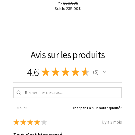
Prix
258.00$
Solde
235.00$
Avis sur les produits
4.6
★
★
★
★
★
5
5
1 - 5 sur 5
Trier par:
★
★
★
★
★
il y a 3 mois
Tout c'est bien passé