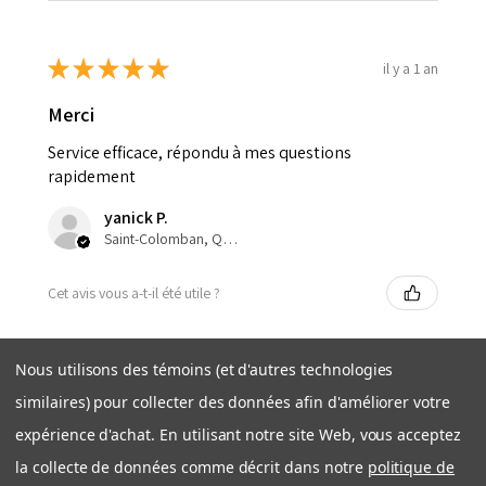
★
★
★
★
★
il y a 1 an
Merci
Service efficace, répondu à mes questions
rapidement
yanick P.
Saint-Colomban, Quebec, Canada
Cet avis vous a-t-il été utile ?
Nous utilisons des témoins (et d'autres technologies
similaires) pour collecter des données afin d'améliorer votre
★
★
★
★
★
il y a 3 ans
expérience d'achat. En utilisant notre site Web, vous acceptez
la collecte de données comme décrit dans notre
politique de
Toujours pas reçu ma commande