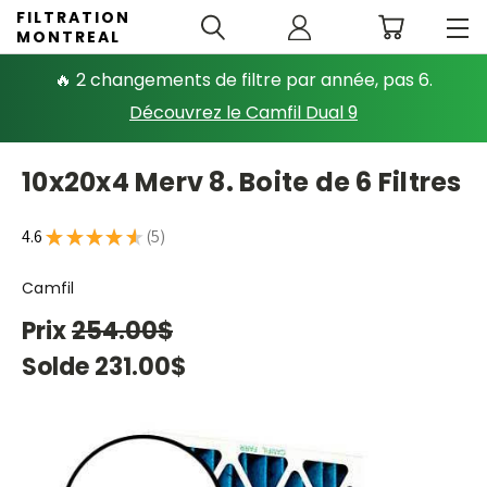
FILTRATION
MONTREAL
🔥 2 changements de filtre par année, pas 6.
Découvrez le Camfil Dual 9
10x20x4 Merv 8. Boite de 6 Filtres
4.6
★
★
★
★
★
5
5
Camfil
Prix
254.00$
Solde
231.00$