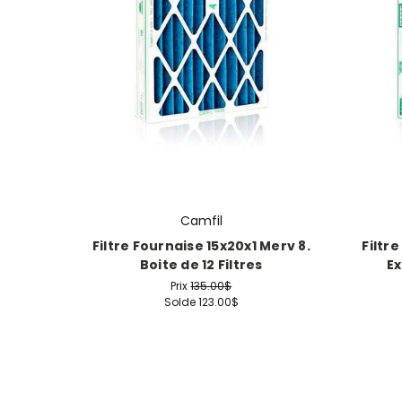
Camfil
Filtre Fournaise 15x20x1 Merv 8.
Filtr
Boite de 12 Filtres
Ex
Prix
135.00$
Solde
123.00$