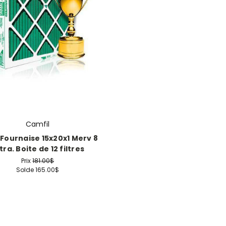
Camfil
e Fournaise 15x20x1 Merv 8
tra. Boite de 12 filtres
Prix
181.00$
Solde
165.00$