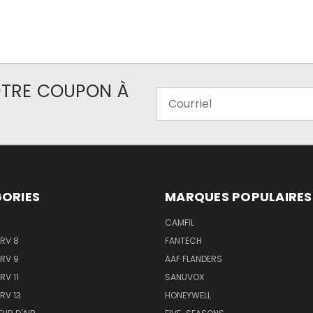
VOTRE COUPON À
Courriel
ORIES
MARQUES POPULAIRES
CAMFIL
ERV 8
FANTECH
ERV 9
AAF FLANDERS
RV 11
SANUVOX
RV 13
HONEYWELL