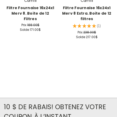
Camfil
Camfil
Filtre Fournaise 16x24x1
Filtre Fournaise 16x24x1
Merv 8. Boite de 12
Merv 8 Extra. Boite de 12
Filtres
filtres
Prix
188.00$
★
★
★
★
★
1
1
Solde
171.00$
Prix
238.00$
Solde
217.00$
10 $ DE RABAIS! OBTENEZ VOTRE
COUPON À L’INSTANT