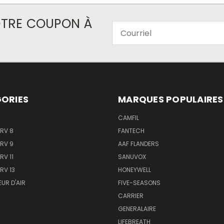
VOTRE COUPON À
Courriel
ORIES
MARQUES POPULAIRES
CAMFIL
ERV 8
FANTECH
ERV 9
AAF FLANDERS
RV 11
SANUVOX
RV 13
HONEYWELL
EUR D'AIR
FIVE-SEASONS
CARRIER
GENERALAIRE
LIFEBREATH