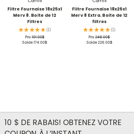
Camfil
Camfil
Filtre Fournaise 18x25x1
Filtre Fournaise 18x25x1
Merv 8. Boite de 12
Merv 8 Extra. Boite de 12
Filtres
filtres
★
★
★
★
★
1
★
★
★
★
★
1
1
1
Prix
191.00$
Prix
248.00$
Solde
174.00$
Solde
226.00$
10 $ DE RABAIS! OBTENEZ VOTRE
COUPON À L’INSTANT