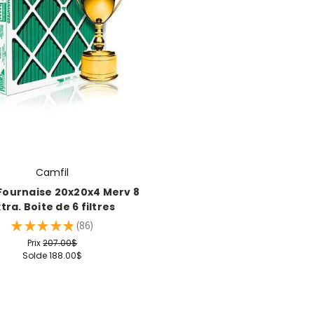
Camfil
 Fournaise 20x20x4 Merv 8
tra. Boite de 6 filtres
★
★
★
★
★
86
86
Prix
207.00$
Solde
188.00$