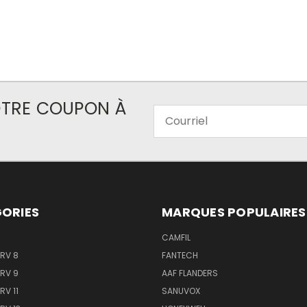
VOTRE COUPON À
Courriel
ORIES
MARQUES POPULAIRES
CAMFIL
ERV 8
FANTECH
ERV 9
AAF FLANDERS
RV 11
SANUVOX