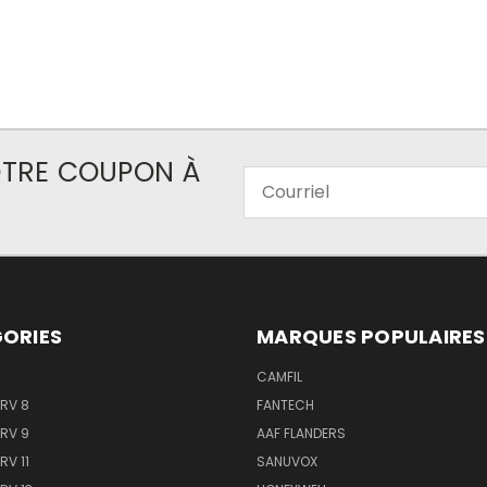
VOTRE COUPON À
Courriel
ORIES
MARQUES POPULAIRES
CAMFIL
ERV 8
FANTECH
ERV 9
AAF FLANDERS
RV 11
SANUVOX