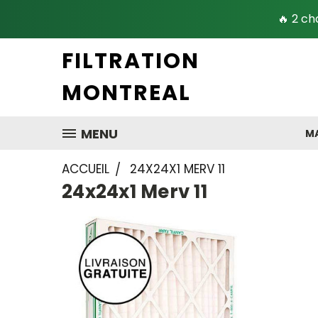
🔥 2 ch
FILTRATION
MONTREAL
MENU
MA
ACCUEIL
24X24X1 MERV 11
24x24x1 Merv 11