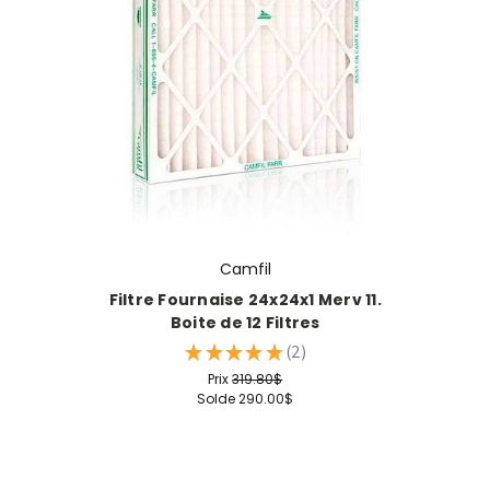
Camfil
Filtre Fournaise 24x24x1 Merv 11.
Boite de 12 Filtres
★
★
★
★
★
2
2
Prix
319.80$
Solde
290.00$