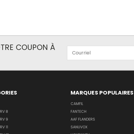
VOTRE COUPON À
Courriel
ORIES
MARQUES POPULAIRES
CAMFIL
ERV 8
FANTECH
ERV 9
AAF FLANDERS
RV 11
SANUVOX