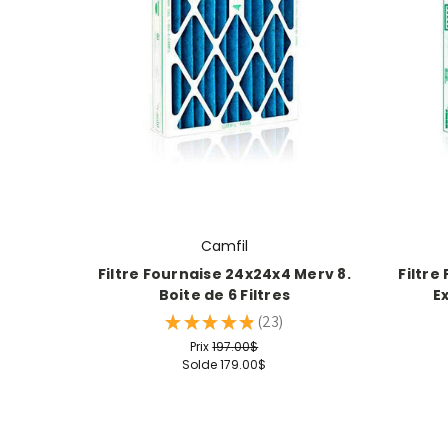
Camfil
Filtre Fournaise 24x24x4 Merv 8.
Filtre
Boite de 6 Filtres
Ex
★
★
★
★
★
23
23
Prix
197.00$
Solde
179.00$