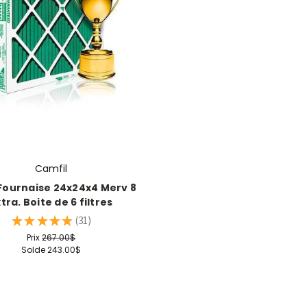
Camfil
 Fournaise 24x24x4 Merv 8
tra. Boite de 6 filtres
★
★
★
★
★
31
31
Prix
267.00$
Solde
243.00$