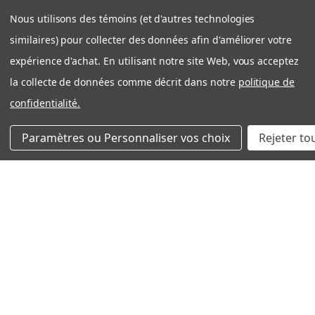
Nous utilisons des témoins (et d'autres technologies
★
★
★
★
★
similaires) pour collecter des données afin d'améliorer votre
il y a 1 semaine
expérience d'achat. En utilisant notre site Web, vous acceptez
Expédition rapide et efficace
la collecte de données comme décrit dans notre
politique de
Très bonne expérience avec côté entreprise. Produit
confidentialité.
OEM tel que décrit. Expedition rapide et bien
emballé. Je recommande filtration Montréal sans
Paramètres ou Personnaliser vos choix
Rejeter to
problème!
Nicolas S.
Québec, QC
Cet avis vous a-t-il été utile ?
Aldes 612410 Merv 13 (Paquet de 2 filtres)