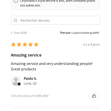
Ce produit n'a pas encore d'avis, alors consultez plutôt
nos autres avis.
1 - 6 sur 1 958
Trier par:
★
★
★
★
★
il y a 4 jours
Amazing service
Amazing service and very understanding people!
Great products
Paolo S.
Laval, QC
Cet avis vous a-t-il été utile ?