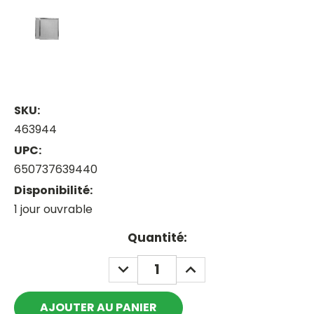
SKU:
463944
UPC:
650737639440
Disponibilité:
1 jour ouvrable
Current
Quantité:
Stock:
DECREASE
INCREASE
QUANTITY:
QUANTITY: