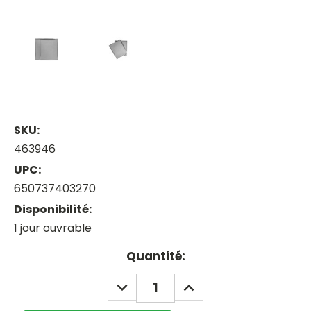
SKU:
463946
UPC:
650737403270
Disponibilité:
1 jour ouvrable
Current
Quantité:
Stock:
DECREASE
INCREASE
QUANTITY:
QUANTITY: