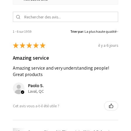
1 - 6 sur 1 959
Trier par:
★
★
★
★
★
il y a 6 jours
Amazing service
Amazing service and very understanding people!
Great products
Paolo S.
Laval, QC
Cet avis vous a-t-il été utile ?