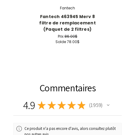
Fantech
Fantech 463945 Merv 8
filtre de remplacement
(Paquet de 2 filtres)
Prix
86.00$
Solde
78.00$
Commentaires
4.9
★
★
★
★
★
1 959
1959
Ce produit n'a pas encore d'avis, alors consultez plutôt
nos autres avis.