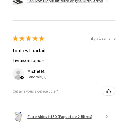
Sanuvox Biopur kit filtre original kitrpl-ftrbp
★
★
★
★
★
il y a 1 semaine
tout est parfait
Livraison rapide
Michel M.
Lanoraie, QC
Cet avis vous a-t-il été utile ?
Filtre Aldes H150 (Paquet de 2 filtres)