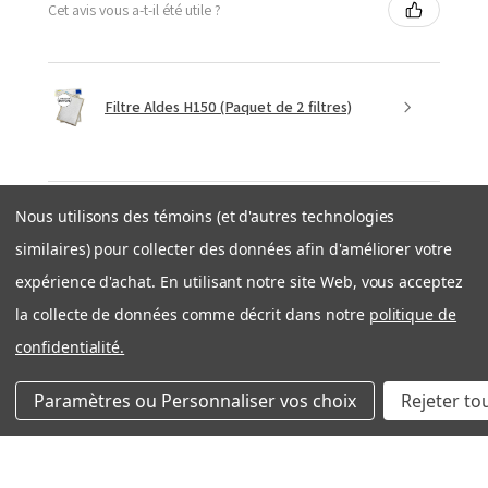
Cet avis vous a-t-il été utile ?
Filtre Aldes H150 (Paquet de 2 filtres)
Nous utilisons des témoins (et d'autres technologies
★
★
★
★
★
similaires) pour collecter des données afin d'améliorer votre
il y a 1 semaine
expérience d'achat. En utilisant notre site Web, vous acceptez
Expédition rapide et efficace
la collecte de données comme décrit dans notre
politique de
Très bonne expérience avec côté entreprise. Produit
confidentialité.
OEM tel que décrit. Expedition rapide et bien
emballé. Je recommande filtration Montréal sans
Paramètres ou Personnaliser vos choix
Rejeter to
problème!
Nicolas S.
Québec, QC