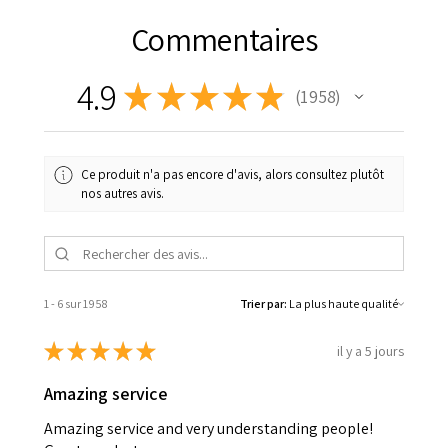
Commentaires
4.9
★
★
★
★
★
1 958
1958
Ce produit n'a pas encore d'avis, alors consultez plutôt
nos autres avis.
1 - 6 sur 1 958
Trier par:
★
★
★
★
★
il y a 5 jours
Amazing service
Amazing service and very understanding people!