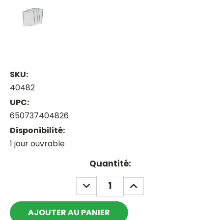
SKU:
40482
UPC:
650737404826
Disponibilité:
1 jour ouvrable
Current
Quantité:
Stock:
DECREASE
INCREASE
QUANTITY:
QUANTITY: