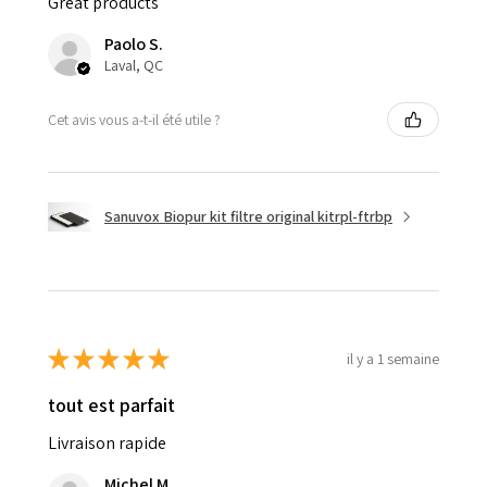
Great products
Paolo S.
Laval, QC
Cet avis vous a-t-il été utile ?
Sanuvox Biopur kit filtre original kitrpl-ftrbp
★
★
★
★
★
il y a 1 semaine
tout est parfait
Livraison rapide
Michel M.