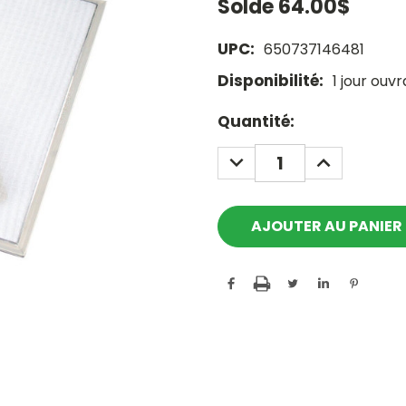
Solde
64.00$
UPC:
650737146481
Disponibilité:
1 jour ouv
Current
Quantité:
Stock:
DECREASE
INCREASE
QUANTITY:
QUANTITY: