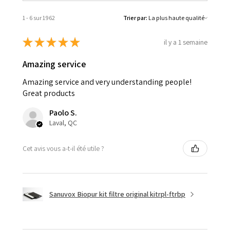
1 - 6 sur 1 962
Trier par:
★
★
★
★
★
il y a 1 semaine
Amazing service
Amazing service and very understanding people!
Great products
Paolo S.
Laval, QC
Cet avis vous a-t-il été utile ?
Sanuvox Biopur kit filtre original kitrpl-ftrbp