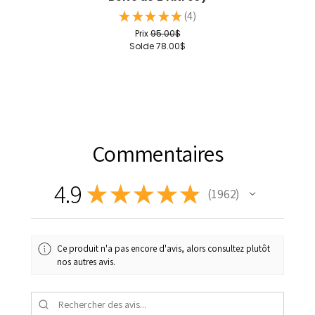
★
★
★
★
★
4
4
Prix
95.00$
Solde
78.00$
Commentaires
4.9
★
★
★
★
★
1 962
1962
Ce produit n'a pas encore d'avis, alors consultez plutôt
nos autres avis.