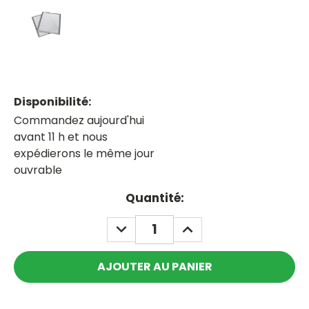
Disponibilité:
Commandez aujourd'hui
avant 11 h et nous
expédierons le même jour
ouvrable
Current
Quantité:
Stock:
DECREASE
INCREASE
QUANTITY:
QUANTITY: