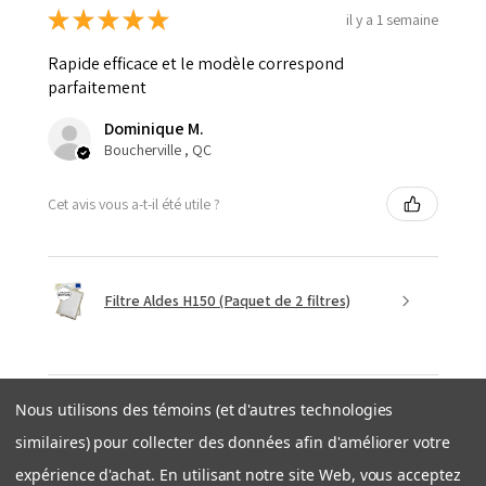
★
★
★
★
★
il y a 1 semaine
Rapide efficace et le modèle correspond
parfaitement
Dominique M.
Boucherville , QC
Cet avis vous a-t-il été utile ?
Filtre Aldes H150 (Paquet de 2 filtres)
Nous utilisons des témoins (et d'autres technologies
★
★
★
★
★
similaires) pour collecter des données afin d'améliorer votre
il y a 1 semaine
expérience d'achat. En utilisant notre site Web, vous acceptez