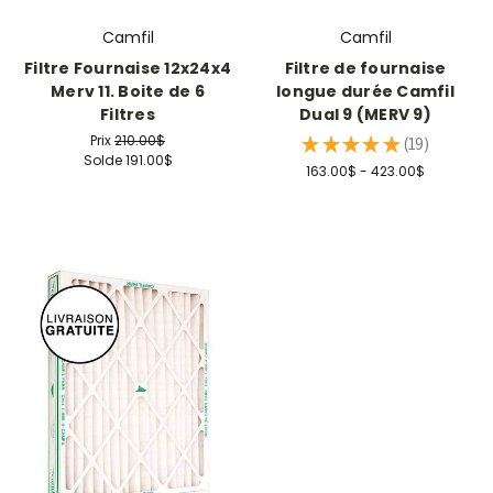
Camfil
Camfil
Filtre Fournaise 12x24x4
Filtre de fournaise
Merv 11. Boite de 6
longue durée Camfil
Filtres
Dual 9 (MERV 9)
Prix
210.00$
★
★
★
★
★
19
19
Solde
191.00$
163.00$ - 423.00$