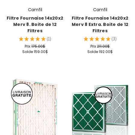
Camfil
Camfil
Filtre Fournaise 14x20x2
Filtre Fournaise 14x20x2
Merv 8. Boite de 12
Merv 8 Extra. Boite de 12
Filtres
Filtres
★
★
★
★
★
1
★
★
★
★
★
3
1
3
Prix
175.00$
Prix
211.00$
Solde
159.00$
Solde
192.00$