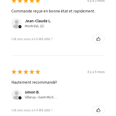
★
★
★
★
★
il y a 3 mois
Commande reçue en bonne état et rapidement.
Jean-Claude L.
Montréal, QC
Cet avis vous a-t-il été utile ?
★
★
★
★
★
il y a 5 mois
Hautement recommandé!
simon B.
Villeray—Saint-Michel—Parc-Extension, QC
Cet avis vous a-t-il été utile ?