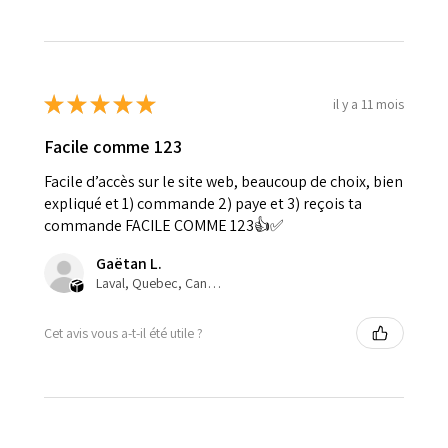
★
★
★
★
★
il y a 11 mois
Facile comme 123
Facile d’accès sur le site web, beaucoup de choix, bien
expliqué et 1) commande 2) paye et 3) reçois ta
commande FACILE COMME 123👍✅
Gaëtan L.
Laval, Quebec, Canada
Cet avis vous a-t-il été utile ?