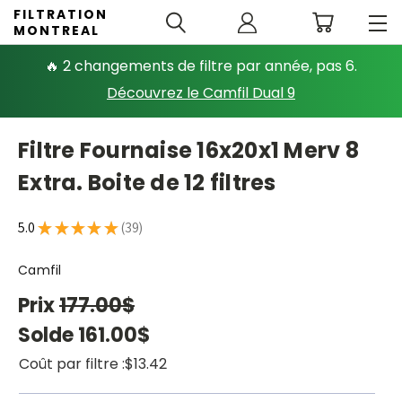
FILTRATION
MONTREAL
🔥 2 changements de filtre par année, pas 6.
Découvrez le Camfil Dual 9
Filtre Fournaise 16x20x1 Merv 8
Extra. Boite de 12 filtres
5.0
★
★
★
★
★
39
39
Camfil
Prix
177.00$
Solde
161.00$
Coût par filtre :
$13.42