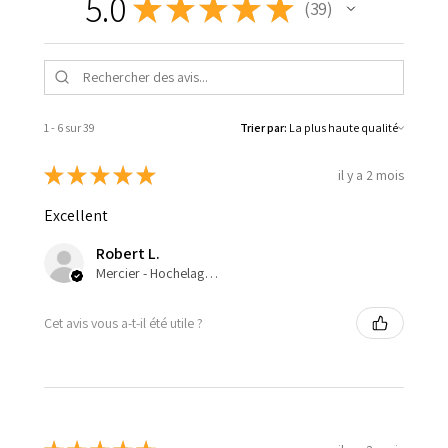
5.0
★
★
★
★
★
39
39
1 - 6 sur 39
Trier par:
★
★
★
★
★
il y a 2 mois
Excellent
Robert L.
Mercier - Hochelaga-Maisonneuve, QC
Cet avis vous a-t-il été utile ?