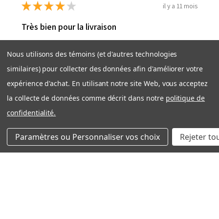
★
★
★
★
★
il y a 11 mois
Très bien pour la livraison
J’ai eu de la difficulté pour le paiement sur le site
Nous utilisons des témoins (et d'autres technologies
mais pour le reste c’était très bien!
similaires) pour collecter des données afin d'améliorer votre
Chantale R.
Vaudreuil-Dorion, Quebec, Canada
expérience d'achat. En utilisant notre site Web, vous acceptez
la collecte de données comme décrit dans notre
politique de
Cet avis vous a-t-il été utile ?
confidentialité.
Paramètres ou Personnaliser vos choix
Rejeter to
★
★
★
★
★
il y a 1 an
Filtre ventilation de qualité; mesures exactes
Mesures exactes de qualité