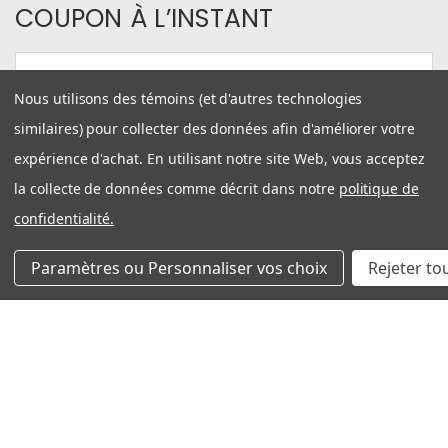
COUPON À L’INSTANT
Courriel
Nous utilisons des témoins (et d'autres technologies
similaires) pour collecter des données afin d'améliorer votre
expérience d'achat. En utilisant notre site Web, vous acceptez
la collecte de données comme décrit dans notre
politique de
confidentialité.
NAVIGUER
Paramètres ou Personnaliser vos choix
Rejeter to
MAGASINER TOUS NOS FILTRES
NOTRE HISTOIRE
INFOS PRATIQUES
ENGLISH
ME CONNECTER
OU
CRÉER UN COMPTE
SITEMAP