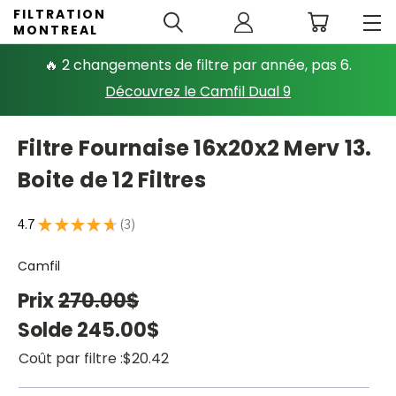
FILTRATION
MONTREAL
🔥 2 changements de filtre par année, pas 6.
Découvrez le Camfil Dual 9
Filtre Fournaise 16x20x2 Merv 13.
Boite de 12 Filtres
4.7
★
★
★
★
★
3
3
Camfil
Prix
270.00$
Solde
245.00$
Coût par filtre :
$20.42