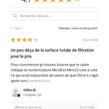
3
1 - 3 sur 3
Trier par:
★
★
★
★
★
il y a 1 mois
Un peu déçu de la surface totale de filtration
pour le prix.
Pour commencer je trouves bizarre que le cadre
indique la nomenclature Merv8 et Merv13 cote a cote.
Ce qui rend impossible de savoir de quel filtre il s’agit
après son i...
MONTRE PLUS
Gilles B.
Carignan, QC
il y a 1 mois
Afficher la réponse (1)