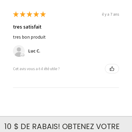
★
★
★
★
★
il y a 7 ans
tres satisfait
tres bon produit
Luc C.
Cet avis vous a-t-il été utile ?
10 $ DE RABAIS! OBTENEZ VOTRE