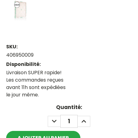
SKU:
406950009
Disponibilité:
Livraison SUPER rapide!
Les commandes reçues
avant 11h sont expédiées
le jour même.
Current
Quantité:
Stock:
DECREASE
INCREASE
QUANTITY:
QUANTITY: