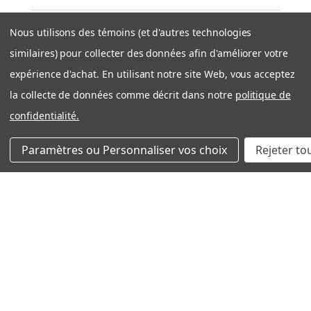
Nous utilisons des témoins (et d'autres technologies
★
★
★
★
★
similaires) pour collecter des données afin d'améliorer votre
il y a 1 semaine
expérience d'achat. En utilisant notre site Web, vous acceptez
Expédition rapide et efficace
la collecte de données comme décrit dans notre
politique de
Très bonne expérience avec côté entreprise. Produit
confidentialité.
OEM tel que décrit. Expedition rapide et bien
emballé. Je recommande filtration Montréal sans
Paramètres ou Personnaliser vos choix
Rejeter to
problème!
Nicolas S.
Québec, QC
Cet avis vous a-t-il été utile ?
Aldes 612410 Merv 13 (Paquet de 2 filtres)