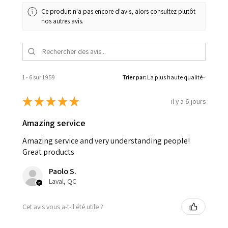
Ce produit n'a pas encore d'avis, alors consultez plutôt
nos autres avis.
1 - 6 sur 1 959
Trier par:
★
★
★
★
★
il y a 6 jours
Amazing service
Amazing service and very understanding people!
Great products
Paolo S.
Laval, QC
Cet avis vous a-t-il été utile ?