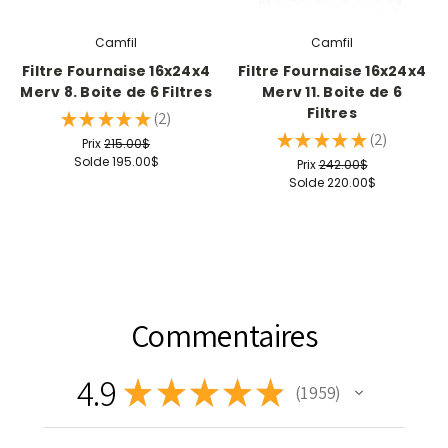
Camfil
Camfil
Filtre Fournaise 16x24x4
Filtre Fournaise 16x24x4
Merv 8. Boite de 6 Filtres
Merv 11. Boite de 6
Filtres
★
★
★
★
★
2
2
★
★
★
★
★
2
Prix
215.00$
2
Solde
195.00$
Prix
242.00$
Solde
220.00$
Commentaires
4.9
★
★
★
★
★
1 959
1959