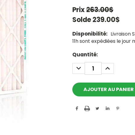
Prix
263.00$
Solde
239.00$
Disponibilité:
Livraison
11h sont expédiées le jour
Current
Quantité:
Stock:
DECREASE
INCREASE
QUANTITY:
QUANTITY: