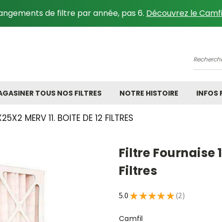
angements de filtre par année, pas 6.
Découvrez le Camfi
Recher
GASINER TOUS NOS FILTRES
NOTRE HISTOIRE
INFOS
25X2 MERV 11. BOITE DE 12 FILTRES
Filtre Fournaise 
Filtres
5.0
★
★
★
★
★
2
2
Camfil