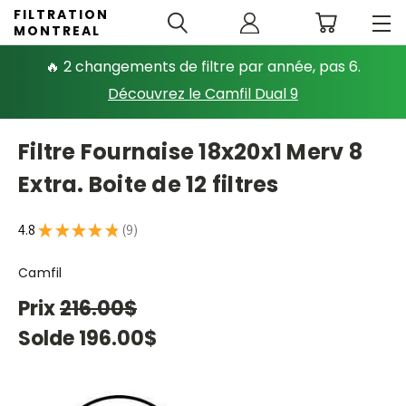
FILTRATION
MONTREAL
🔥 2 changements de filtre par année, pas 6.
Découvrez le Camfil Dual 9
Filtre Fournaise 18x20x1 Merv 8
Extra. Boite de 12 filtres
4.8
★
★
★
★
★
9
9
Camfil
Prix
216.00$
Solde
196.00$