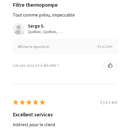
Filtre thermopompe
Tout comme prévu, impeccable
Serge S.
Québec, Quebec, Canada
il y a 2 ans
Afficher la réponse (1)
Cet avis vous a-t-il été utile ?
★
★
★
★
★
il y a 3 ans
Excellent services
Intérest pour le client