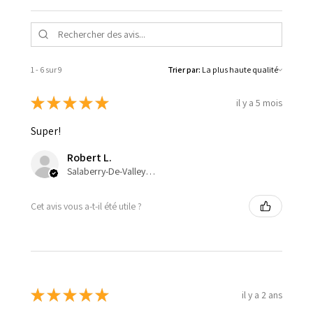
1 - 6 sur 9
Trier par:
★
★
★
★
★
il y a 5 mois
Super!
Robert L.
Salaberry-De-Valleyfield, QC
Cet avis vous a-t-il été utile ?
★
★
★
★
★
il y a 2 ans