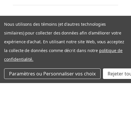
★
★
★
★
★
il y a 4 ans
Nous utilisons des témoins (et d'autres technologies
similaires) pour collecter des données afin d'améliorer votre
Excellent
expérience d'achat. En utilisant notre site Web, vous acceptez
Très bonne qualité, mais le prix reste un peu
la collecte de données comme décrit dans notre
politique de
dispendieux.
confidentialité.
NICOLAS C.
Sherbrooke, Quebec, Canada
Paramètres ou Personnaliser vos choix
Rejeter to
Cet avis vous a-t-il été utile ?
★
★
★
★
★
il y a 5 ans