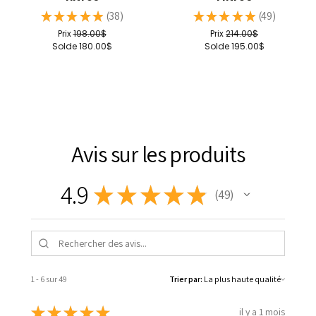
★
★
★
★
★
38
★
★
★
★
★
49
38
49
Prix
198.00$
Prix
214.00$
Solde
180.00$
Solde
195.00$
Avis sur les produits
4.9
★
★
★
★
★
49
49
1 - 6 sur 49
Trier par:
★
★
★
★
★
il y a 1 mois