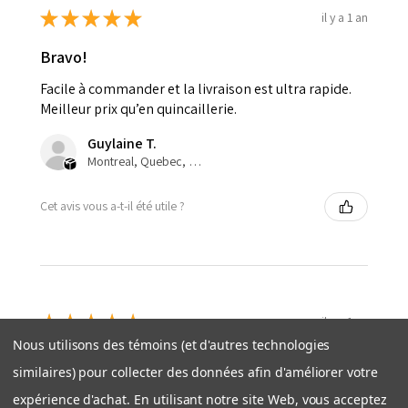
★
★
★
★
★
il y a 1 an
Bravo!
Facile à commander et la livraison est ultra rapide.
Meilleur prix qu’en quincaillerie.
Guylaine T.
Montreal, Quebec, Canada
Cet avis vous a-t-il été utile ?
★
★
★
★
★
il y a 1 an
Nous utilisons des témoins (et d'autres technologies
Parfait !
similaires) pour collecter des données afin d'améliorer votre
Commande facile, envoi rapide et excellente qualité !
expérience d'achat. En utilisant notre site Web, vous acceptez