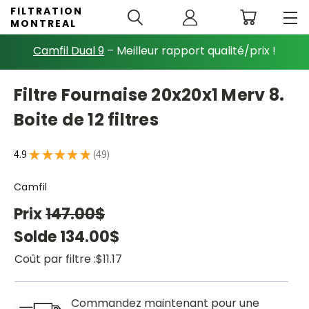
FILTRATION
MONTREAL
Camfil Dual 9
– Meilleur rapport qualité/prix !
Filtre Fournaise 20x20x1 Merv 8.
Boite de 12 filtres
4.9
★
★
★
★
★
49
49
Camfil
Prix
147.00$
Solde
134.00$
Coût par filtre :
$11.17
Commandez maintenant pour une