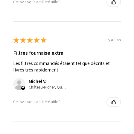
Cet avis vous a-t-il été utile ?
★
★
★
★
★
il y a 1 an
Filtres fournaise extra
Les filtres commandés étaient tel que décrits et
livrés très rapidement
Michel V.
Château-Richer, Quebec, Canada
Cet avis vous a-t-il été utile ?