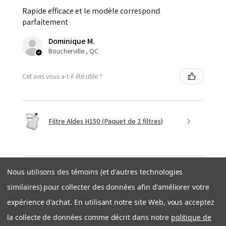
Rapide efficace et le modèle correspond
parfaitement
Dominique M.
Boucherville , QC
Cet avis vous a-t-il été utile ?
Filtre Aldes H150 (Paquet de 2 filtres)
Nous utilisons des témoins (et d'autres technologies
★
★
★
★
★
similaires) pour collecter des données afin d'améliorer votre
il y a 1 semaine
expérience d'achat. En utilisant notre site Web, vous acceptez
Expédition rapide et efficace
la collecte de données comme décrit dans notre
politique de