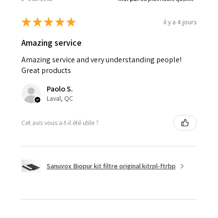
★
★
★
★
★
il y a 4 jours
Amazing service
Amazing service and very understanding people!
Great products
Paolo S.
Laval, QC
Cet avis vous a-t-il été utile ?
Sanuvox Biopur kit filtre original kitrpl-ftrbp