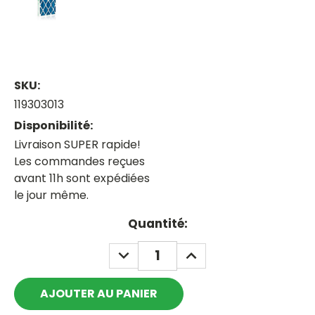
SKU:
119303013
Disponibilité:
Livraison SUPER rapide!
Les commandes reçues
avant 11h sont expédiées
le jour même.
Current
Quantité:
Stock:
DECREASE
INCREASE
QUANTITY:
QUANTITY: