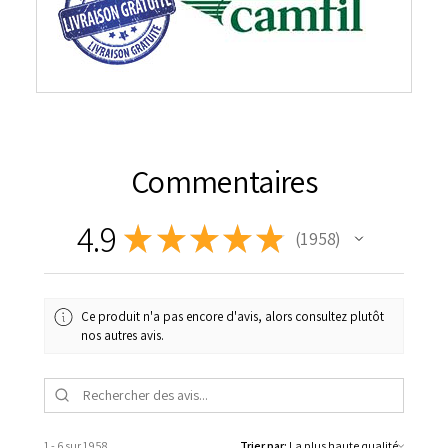
Commentaires
4.9
★
★
★
★
★
1 958
1958
Ce produit n'a pas encore d'avis, alors consultez plutôt
nos autres avis.
1 - 6 sur 1 958
Trier par: