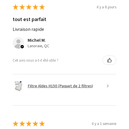
★
★
★
★
★
il y a 6 jours
tout est parfait
Livraison rapide
Michel M.
Lanoraie, QC
Cet avis vous a-t-il été utile ?
Filtre Aldes H150 (Paquet de 2 filtres)
★
★
★
★
★
il y a 1 semaine