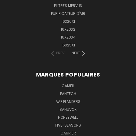
FILTRES MERV 13
PURIFICATEUR D'AIR
16X20X1
16X20X2
16X20X4
16X25X1
PREV
NEXT
MARQUES POPULAIRES
CAMFIL
FANTECH
AAF FLANDERS
SANUVOX
HONEYWELL
FIVE-SEASONS
CARRIER