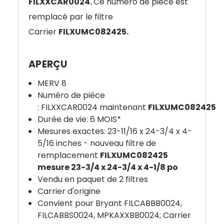
FILXXCAR0024.
Ce numéro de pièce est
remplacé par le filtre
Carrier
FILXUMC082425.
APERÇU
MERV 8
Numéro de pièce
:
FILXXCAR0024
maintenant
FILXUMC082425
Durée de vie: 6 MOIS*
Mesures exactes: 23-11/16 x 24-3/4 x 4-
5/16 inches
- nouveau filtre de
remplacement
FILXUMC082425
mesure 23-3/4 x 24-3/4 x 4-1/8 po
Vendu en paquet de 2 filtres
Carrier d'origine
Convient pour Bryant FILCABBB0024,
FILCABBS0024, MPKAXXBB0024; Carrier