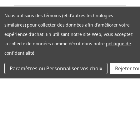
Nous utilisons des témoins (et d'autres technologies
★
★
★
★
★
similaires) pour collecter des données afin d'améliorer votre
il y a 1 semaine
expérience d'achat. En utilisant notre site Web, vous acceptez
Expédition rapide et efficace
la collecte de données comme décrit dans notre
politique de
Très bonne expérience avec côté entreprise. Produit
confidentialité.
OEM tel que décrit. Expedition rapide et bien
emballé. Je recommande filtration Montréal sans
Paramètres ou Personnaliser vos choix
Rejeter to
problème!
Nicolas S.
Québec, QC
Cet avis vous a-t-il été utile ?
Aldes 612410 Merv 13 (Paquet de 2 filtres)