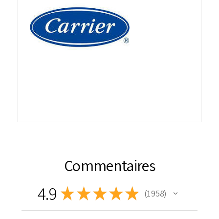
Commentaires
4.9
★
★
★
★
★
1 958
1958