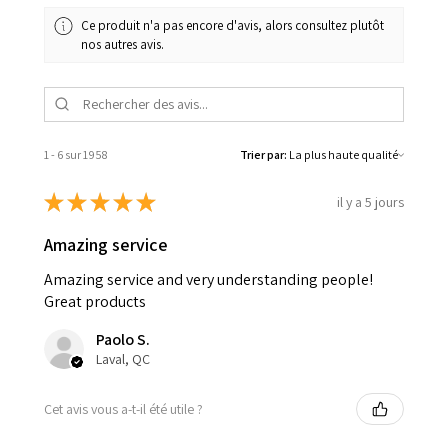
Ce produit n'a pas encore d'avis, alors consultez plutôt
nos autres avis.
1 - 6 sur 1 958
Trier par:
★
★
★
★
★
il y a 5 jours
Amazing service
Amazing service and very understanding people!
Great products
Paolo S.
Laval, QC
Cet avis vous a-t-il été utile ?