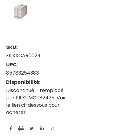
SKU:
FILXXCAR0024
UPC:
85783254383
Disponibilité:
Discontinué – remplacé
par FILXUMC082425. Voir
le lien ci-dessous pour
acheter.
Current
Stock: