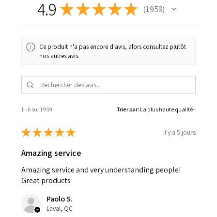
4.9
★
★
★
★
★
1 959
1959
Ce produit n'a pas encore d'avis, alors consultez plutôt
nos autres avis.
1 - 6 sur 1 959
Trier par:
★
★
★
★
★
il y a 5 jours
Amazing service
Amazing service and very understanding people!
Great products
Paolo S.
Laval, QC