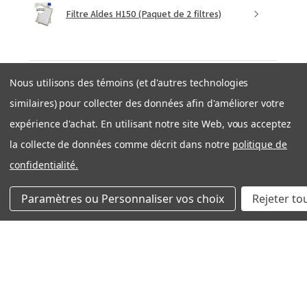
Filtre Aldes H150 (Paquet de 2 filtres)
Nous utilisons des témoins (et d'autres technologies
★
★
★
★
★
similaires) pour collecter des données afin d'améliorer votre
il y a 1 semaine
expérience d'achat. En utilisant notre site Web, vous acceptez
Expédition rapide et efficace
la collecte de données comme décrit dans notre
politique de
Très bonne expérience avec côté entreprise. Produit
confidentialité.
OEM tel que décrit. Expedition rapide et bien
emballé. Je recommande filtration Montréal sans
Paramètres ou Personnaliser vos choix
Rejeter to
problème!
Nicolas S.
Québec, QC
Cet avis vous a-t-il été utile ?