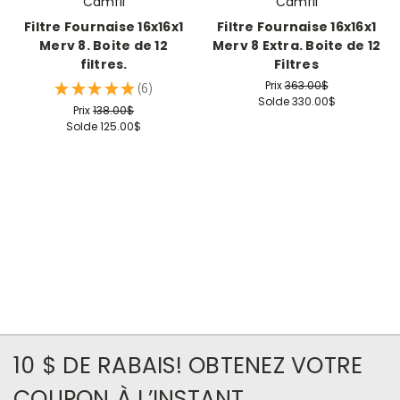
Camfil
Camfil
Filtre Fournaise 16x16x1
Filtre Fournaise 16x16x1
Merv 8. Boite de 12
Merv 8 Extra. Boite de 12
filtres.
Filtres
Prix
363.00$
★
★
★
★
★
6
6
Solde
330.00$
Prix
138.00$
Solde
125.00$
10 $ DE RABAIS! OBTENEZ VOTRE
COUPON À L’INSTANT