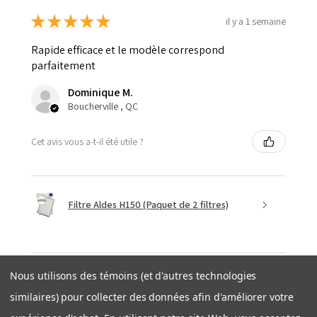
★
★
★
★
★
il y a 1 semaine
Rapide efficace et le modèle correspond
parfaitement
Dominique M.
Boucherville , QC
Cet avis vous a-t-il été utile ?
Filtre Aldes H150 (Paquet de 2 filtres)
Nous utilisons des témoins (et d'autres technologies
★
★
★
★
★
similaires) pour collecter des données afin d'améliorer votre
il y a 1 semaine