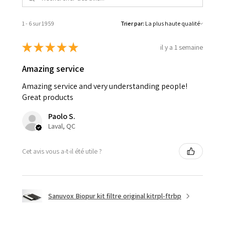
1 - 6 sur 1 959
Trier par:
★
★
★
★
★
il y a 1 semaine
Amazing service
Amazing service and very understanding people!
Great products
Paolo S.
Laval, QC
Cet avis vous a-t-il été utile ?
Sanuvox Biopur kit filtre original kitrpl-ftrbp