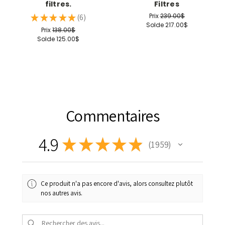
filtres.
Filtres
Prix
239.00$
★
★
★
★
★
6
6
Solde
217.00$
Prix
138.00$
Solde
125.00$
Commentaires
4.9
★
★
★
★
★
1 959
1959
Ce produit n'a pas encore d'avis, alors consultez plutôt
nos autres avis.