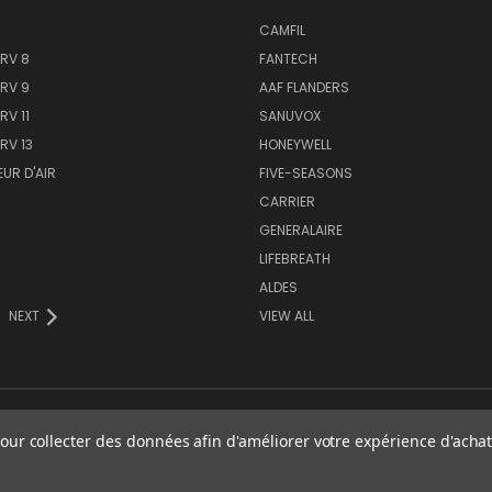
CAMFIL
ERV 8
FANTECH
ERV 9
AAF FLANDERS
RV 11
SANUVOX
RV 13
HONEYWELL
EUR D'AIR
FIVE-SEASONS
CARRIER
GENERALAIRE
LIFEBREATH
ALDES
NEXT
VIEW ALL
our collecter des données afin d'améliorer votre expérience d'achat.