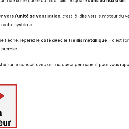
primée sur le cadre du filtre : elle indique le
sens du flux d’air
.
r vers l'unité de ventilation
, c’est-à-dire vers le moteur du v
on votre système.
de flèche, repérez le
côté avec le treillis métallique
– c’est l’ar
 premier.
he sur le conduit avec un marqueur permanent pour vous rappel