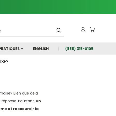
che
 PRATIQUES
ENGLISH
(888) 315-0105
ISE?
?
ournaise? Bien que cela
a réponse. Pourtant,
un
tème et raccourcir la