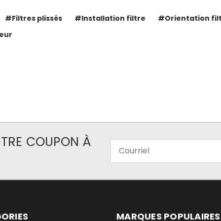
#Filtres plissés
#Installation filtre
#Orientation fil
ieur
VOTRE COUPON À
Courriel
ORIES
MARQUES POPULAIRES