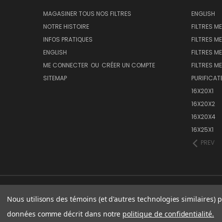
MAGASINER TOUS NOS FILTRES
ENGLISH
NOTRE HISTOIRE
FILTRES M
INFOS PRATIQUES
FILTRES M
ENGLISH
FILTRES ME
ME CONNECTER
OU
CRÉER UN COMPTE
FILTRES ME
SITEMAP
PURIFICAT
16X20X1
16X20X2
16X20X4
16X25X1
PREV
Nous utilisons des témoins (et d'autres technologies similaires) p
données comme décrit dans notre
politique de confidentialité.