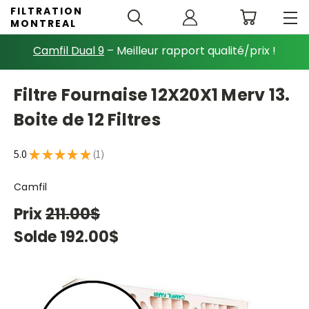
FILTRATION
MONTREAL
Camfil Dual 9
– Meilleur rapport qualité/prix !
Filtre Fournaise 12X20X1 Merv 13.
Boite de 12 Filtres
5.0
★
★
★
★
★
1
1
Camfil
Prix
211.00$
Solde
192.00$