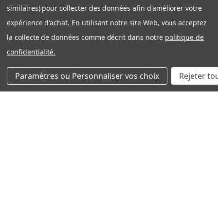
similaires) pour collecter des données afin d'améliorer votre
FANTECH
AAF FLANDERS
expérience d'achat. En utilisant notre site Web, vous acceptez
SANUVOX
la collecte de données comme décrit dans notre
politique de
HONEYWELL
confidentialité.
FIVE-SEASONS
CARRIER
Paramètres ou Personnaliser vos choix
Rejeter to
GENERALAIRE
LIFEBREATH
ALDES
VIEW ALL
SUIVEZ NOUS
(888) 315-0105