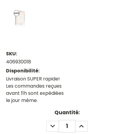
SKU:
406930018
Disponibilité:
Livraison SUPER rapide!
Les commandes reçues
avant 11h sont expédiées
le jour même.
Current
Quantité:
Stock:
DECREASE
INCREASE
QUANTITY:
QUANTITY: