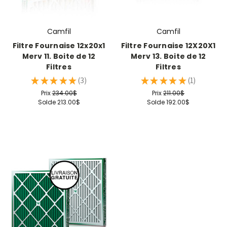
Camfil
Camfil
Filtre Fournaise 12x20x1
Filtre Fournaise 12X20X1
Merv 11. Boite de 12
Merv 13. Boite de 12
Filtres
Filtres
★
★
★
★
★
3
★
★
★
★
★
1
3
1
Prix
234.00$
Prix
211.00$
Solde
213.00$
Solde
192.00$