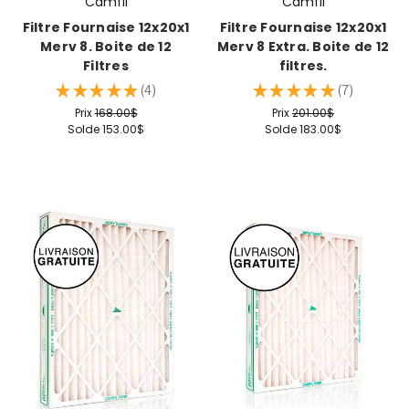
Camfil
Camfil
Filtre Fournaise 12x20x1
Filtre Fournaise 12x20x1
Merv 8. Boite de 12
Merv 8 Extra. Boite de 12
Filtres
filtres.
★
★
★
★
★
4
★
★
★
★
★
7
4
7
Prix
168.00$
Prix
201.00$
Solde
153.00$
Solde
183.00$