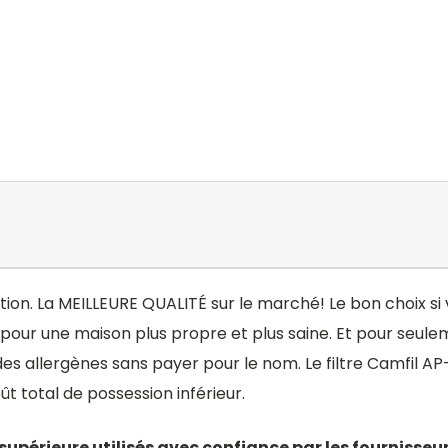
ration. La MEILLEURE QUALITÉ sur le marché! Le bon choix s
our une maison plus propre et plus saine. Et pour seuleme
des allergènes sans payer pour le nom. Le filtre Camfil A
t total de possession inférieur.
 supérieure utilisés avec confiance par les fournisseu