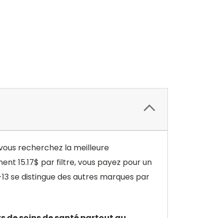
i vous recherchez la meilleure
nt 15.17$ par filtre, vous payez pour un
P-13 se distingue des autres marques par
rs de soins de santé partout au