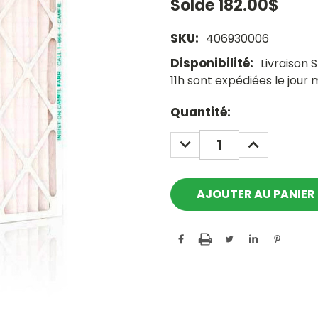
Solde
182.00$
SKU:
406930006
Disponibilité:
Livraison
11h sont expédiées le jour
Current
Quantité:
Stock:
DECREASE
INCREASE
QUANTITY:
QUANTITY: