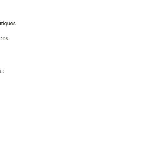
atiques
tes.
 :