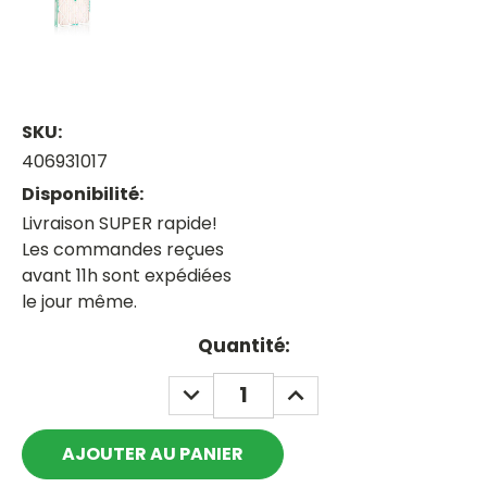
SKU:
406931017
Disponibilité:
Livraison SUPER rapide!
Les commandes reçues
avant 11h sont expédiées
le jour même.
Current
Quantité:
Stock:
DECREASE
INCREASE
QUANTITY:
QUANTITY: