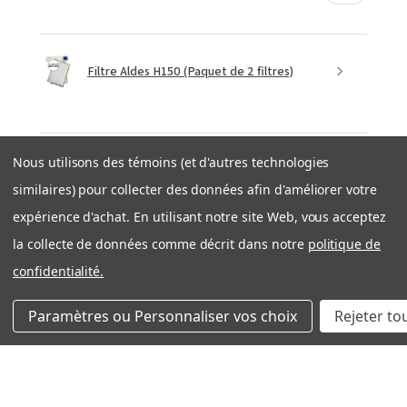
Filtre Aldes H150 (Paquet de 2 filtres)
Nous utilisons des témoins (et d'autres technologies
★
★
★
★
★
similaires) pour collecter des données afin d'améliorer votre
il y a 1 semaine
expérience d'achat. En utilisant notre site Web, vous acceptez
Expédition rapide et efficace
la collecte de données comme décrit dans notre
politique de
Très bonne expérience avec côté entreprise. Produit
confidentialité.
OEM tel que décrit. Expedition rapide et bien
emballé. Je recommande filtration Montréal sans
Paramètres ou Personnaliser vos choix
Rejeter to
problème!
Nicolas S.
Québec, QC