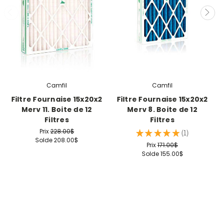
Camfil
Camfil
Filtre Fournaise 15x20x2
Filtre Fournaise 15x20x2
Merv 11. Boite de 12
Merv 8. Boite de 12
Filtres
Filtres
Prix
228.00$
★
★
★
★
★
1
1
Solde
208.00$
Prix
171.00$
Solde
155.00$