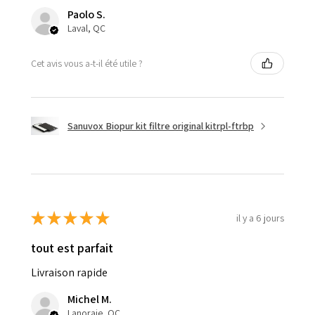
Paolo S.
Laval, QC
Cet avis vous a-t-il été utile ?
Sanuvox Biopur kit filtre original kitrpl-ftrbp
★
★
★
★
★
il y a 6 jours
tout est parfait
Livraison rapide
Michel M.
Lanoraie, QC