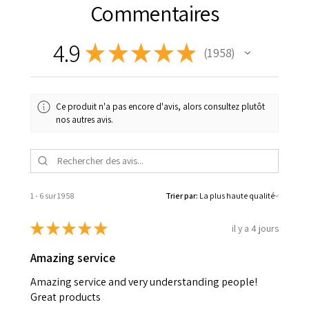
Commentaires
4.9
★
★
★
★
★
1 958
1958
Ce produit n'a pas encore d'avis, alors consultez plutôt
nos autres avis.
1 - 6 sur 1 958
Trier par:
★
★
★
★
★
il y a 4 jours
Amazing service
Amazing service and very understanding people!
Great products