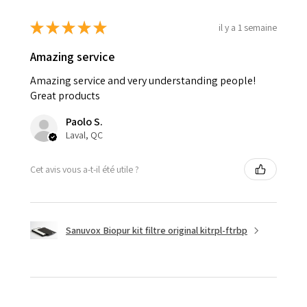
★
★
★
★
★
il y a 1 semaine
Amazing service
Amazing service and very understanding people!
Great products
Paolo S.
Laval, QC
Cet avis vous a-t-il été utile ?
Sanuvox Biopur kit filtre original kitrpl-ftrbp