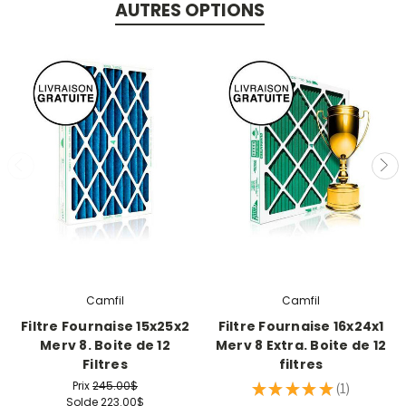
AUTRES OPTIONS
Camfil
Camfil
Filtre Fournaise 15x25x2
Filtre Fournaise 16x24x1
Merv 8. Boite de 12
Merv 8 Extra. Boite de 12
Filtres
filtres
Prix
245.00$
★
★
★
★
★
1
1
Solde
223.00$