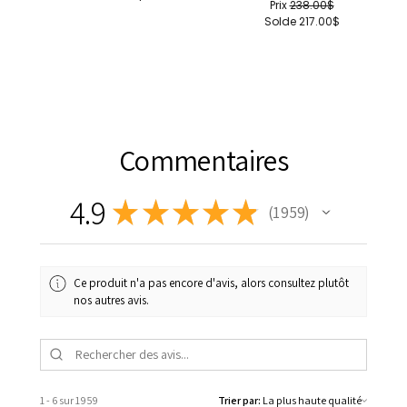
Prix
238.00$
Solde
217.00$
Commentaires
4.9
★
★
★
★
★
1 959
1959
Ce produit n'a pas encore d'avis, alors consultez plutôt
nos autres avis.
1 - 6 sur 1 959
Trier par: