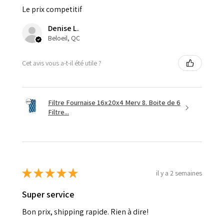
Le prix competitif
Denise L.
Beloeil, QC
Cet avis vous a-t-il été utile ?
Filtre Fournaise 16x20x4 Merv 8. Boite de 6
Filtre...
★
★
★
★
★
il y a 2 semaines
Super service
Bon prix, shipping rapide. Rien à dire!